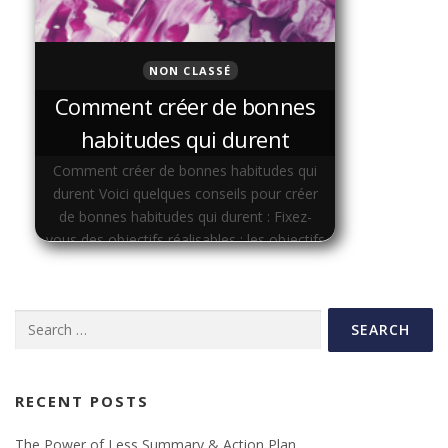
NON CLASSÉ
Comment créer de bonnes
habitudes qui durent
Comment créer de bonnes habitudes qui
durent Voici quelques conseils pour créer
de bonnes habitudes qui durent : Fixez-
vous des objectifs réalisables : les objectifs
doivent être spécifiques, mesurables,
atteignables, …
Search
for:
RECENT POSTS
The Power of Less Summary & Action Plan