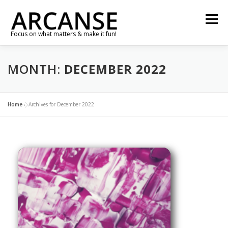
Skip
to
Menu
content
Focus on what matters & make it fun!
TRAVEL
FEATURES
ABOUT
GALLERY
MONTH:
DECEMBER 2022
NEWS
CONTACT
SHOP
RE-CONNECT…
Home
»
Archives for December 2022